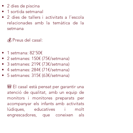
2 dies de piscina
1 sortida setmanal
2 dies de tallers i activitats a l'escola
relacionades amb la temàtica de la
setmana
💰 Preus del casal:
1 setmana: 82'50€
2 setmanes: 150€ (75€/setmana)
3 setmanes: 219€ (73€/setmana)
4 setmanes: 284€ (71€/setmana)
5 setmanes: 315€ (63€/setmana)
🎒 El casal està pensat per garantir una
atenció de qualitat, amb un equip de
monitors i monitores preparats per
acompanyar els infants amb activitats
lúdiques, educatives i molt
engrescadores, que coneixen als
vostres fills i filles, perquè durant l'any
formen part del seu dia a dia.