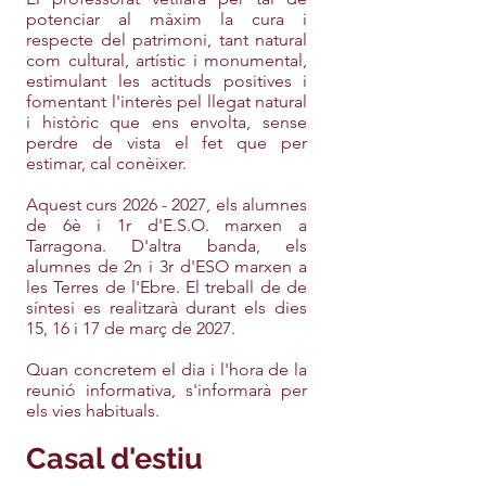
potenciar al màxim la cura i
respecte del patrimoni, tant natural
com cultural, artístic i monumental,
estimulant les actituds positives i
fomentant l'interès pel llegat natural
i històric que ens envolta, sense
perdre de vista el fet que per
estimar, cal conèixer.
Aquest curs
2026 - 2027
, els alumnes
de 6è i 1r d'E.S.O. marxen a
Tarragona. D'altra banda, els
alumnes de 2n i 3r d'ESO marxen a
les Terres de l'Ebre. El treball de de
síntesi es realitzarà durant els dies
15, 16 i 17 de març de 2027.
Quan concretem el dia i l'hora de la
reunió informativa, s'informarà per
els vies habituals.
Casal d'estiu