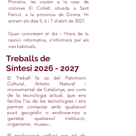
Primària, les viurem a la casa de
colònies El Collell, situada a Sant
Ferriol, a la província de Girona. Hi
anirem
els dies 5, 6 i 7 d'abril de 2027.
Quan concretem el dia i l'hora de la
reunió informativa, s'informarà per els
vies habituals.
Treballs de
Síntesi
2026 - 2027
El Treball fa ús del Patrimoni
Cultural, Artístic Natural i
monumental de Catalunya, així com
de la tecnologia actual, que ens
facilita l'ús de les tecnologies i ens
permet contactar amb qualsevol
punt geogràfic o endinsar-nos a
gairebé qualsevol institució,
organisme, museu...
El professorat vetllarà per tal de