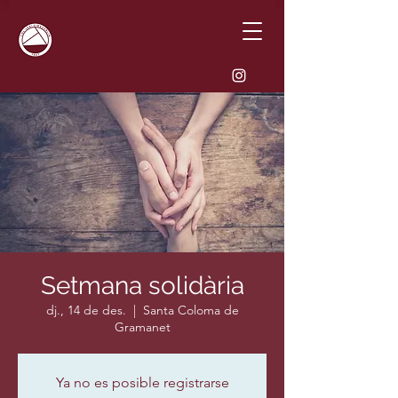
Setmana solidària
dj., 14 de des.
  |  
Santa Coloma de
Gramanet
Ya no es posible registrarse