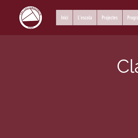
Inici
L'escola
Projectes
Progr
Cl