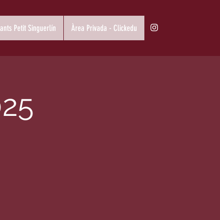
fants Petit Singuerlín
Àrea Privada - Clickedu
025