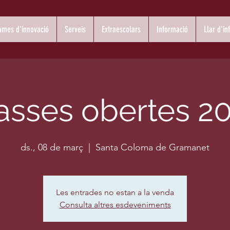
ames d'innovació
Serveis
Extraescolars
Informació
Llar d'in
asses obertes 2
ds., 08 de març
  |  
Santa Coloma de Gramanet
Les entrades no estan a la venda
Consulta altres esdeveniments