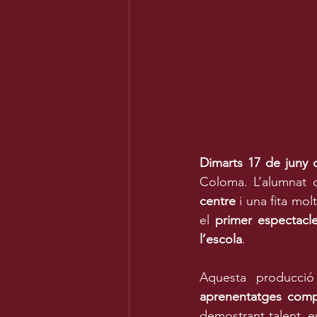
Dimarts 17 de juny 
Coloma. L’alumnat d
centre
 i una fita mol
el 
primer espectacl
l’escola
.
Aquesta producció
aprenentatges compa
demostrant talent, es