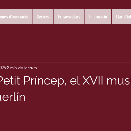
ames d'innovació
Serveis
Extraescolars
Informació
Llar d'in
2025
2 min de lectura
 Petit Príncep, el XVII mus
erlín