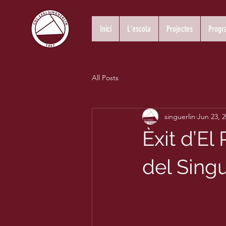
Inici
L'escola
Projectes
Progr
All Posts
singuerlin
Jun 23, 
Èxit d’El
del Singu