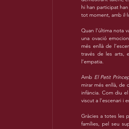
hi han participat han
tot moment, amb il·lu
Quan l’última nota va
una ovació emociona
més enllà de l’esce
través de les arts, 
l’empatia.
Amb 
El Petit Prínce
mirar més enllà, de c
infància. Com diu el 
viscut a l’escenari i
Gràcies a totes les p
famílies, pel seu sup