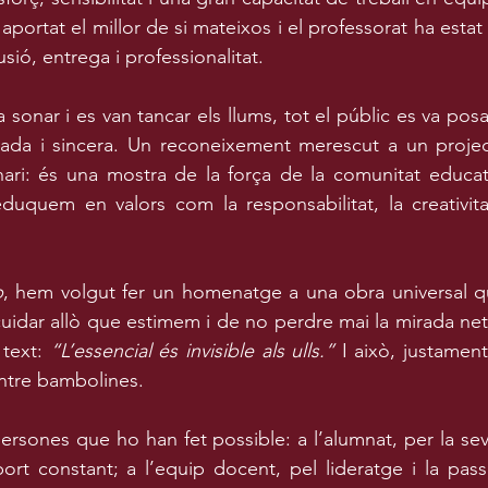
 aportat el millor de si mateixos i el professorat ha estat 
sió, entrega i professionalitat.
 sonar i es van tancar els llums, tot el públic es va posar
da i sincera. Un reconeixement merescut a un projec
nari: és una mostra de la força de la comunitat educat
eduquem en valors com la responsabilitat, la creativitat
p
, hem volgut fer un homenatge a una obra universal qu
uidar allò que estimem i de no perdre mai la mirada neta
text: 
“L’essencial és invisible als ulls.”
 I això, justament
 entre bambolines.
ersones que ho han fet possible: a l’alumnat, per la sev
ort constant; a l’equip docent, pel lideratge i la passi