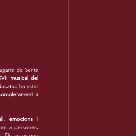
agarra de Santa 
XVII musical del 
ducatiu: ha estat 
completament a 
ll, emocions i 
com a persones, 
p. Els grups que 